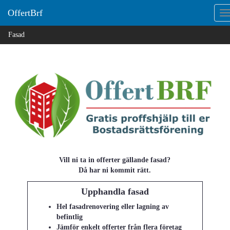
OffertBrf
T
n
Fasad
Vill ni ta in offerter gällande fasad?
Då har ni kommit rätt.
Upphandla fasad
Hel fasadrenovering eller lagning av
befintlig
Jämför enkelt offerter från flera företag